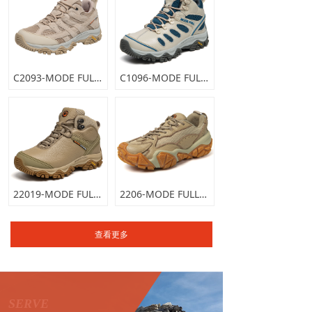
C2093-MODE FULL麦乐户外运动休闲鞋登山鞋男女徒步鞋耐磨轻便透气低帮
C1096-MODE FULL麦乐户外运动鞋男登山鞋女徒步鞋防水耐磨减震舒适休闲
22019-MODE FULL麦乐中帮户外徒步鞋高帮登山鞋女男士户外鞋真皮秋冬款
2206-MODE FULL麦乐户外徒步鞋休闲运动鞋男登山鞋女轻便透气防滑减震
查看更多
上一页
1
/
2
下一页
SERVE