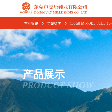
首页标题
ꄲ
穿越徒步
ꄲ
1508高帮-MODE F
产品展示
PRODUCT SHOW